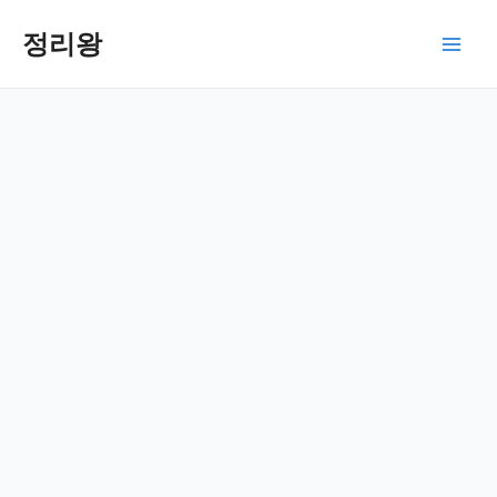
콘
텐
정리왕
Main
츠
로
Men
건
너
뛰
기