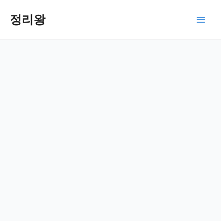
콘
텐
정리왕
Main
츠
로
Men
건
너
뛰
기