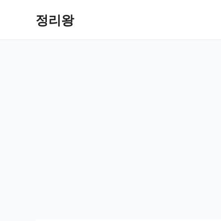
콘
정리왕
텐
츠
로
건
너
뛰
기