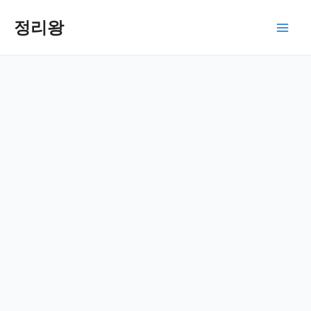
콘
텐
정리왕
Main
츠
로
Men
건
너
뛰
기