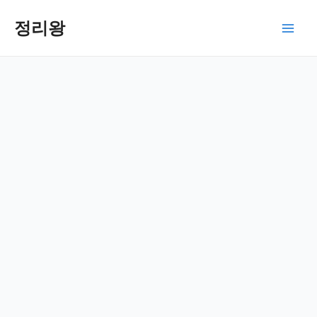
콘
텐
정리왕
Main
츠
로
Men
건
너
뛰
기