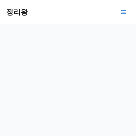
콘
텐
정리왕
Main
츠
로
Men
건
너
뛰
기