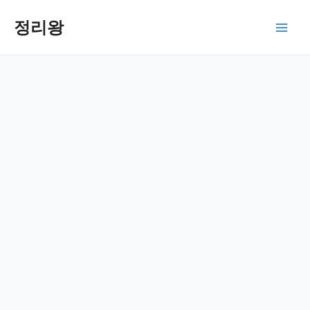
콘
텐
정리왕
Main
츠
로
Men
건
너
뛰
기