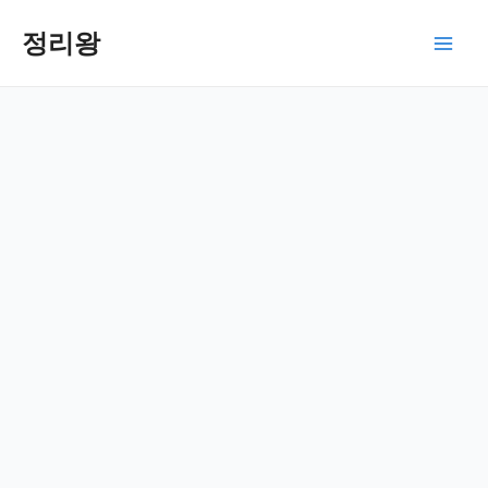
콘
텐
정리왕
Main
츠
로
Men
건
너
뛰
기