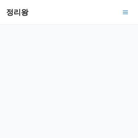
콘
텐
정리왕
Main
츠
로
Men
건
너
뛰
기