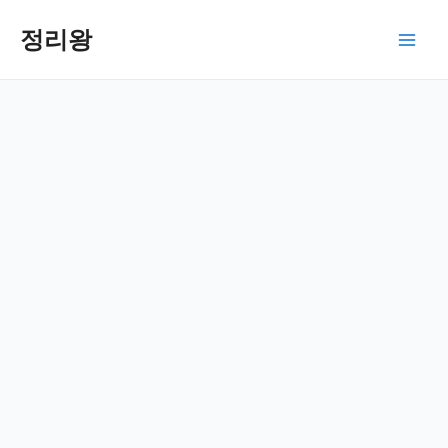
콘
텐
정리왕
Main
츠
로
Men
건
너
뛰
기