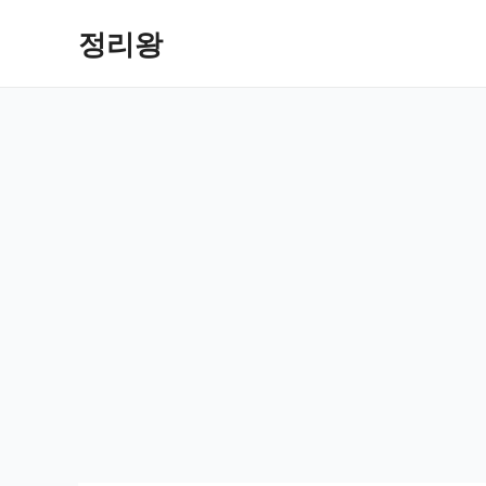
콘
정리왕
텐
츠
로
건
너
뛰
기