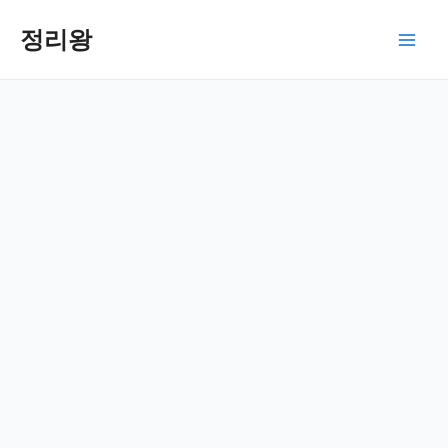
콘
텐
정리왕
Main
츠
로
Men
건
너
뛰
기