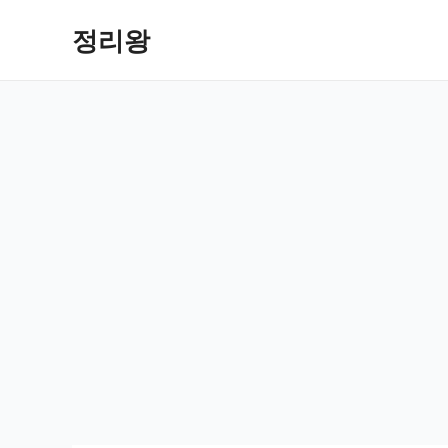
콘
정리왕
텐
츠
로
건
너
뛰
기