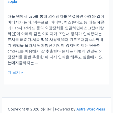
apple
애플 맥에서 usb를 통해 외장장치를 연결하면 아래와 같이
이미지가 뜬다. 맥북프로, 아이맥, 맥스튜디오 등 애플 제품
에 usb나 sd카드 등의 외장장치를 연결하면데스크탑(바탕
화면)에 아래와 같은 이미지가 뜨면서 장치가 인식됐다는
표시를 해준다.처음 맥을 사용했을때 윈도우처럼 usb꺼내
기 방법을 몰라서 당황했던 기억이 있지만이제는 단축어
cmd+E를 이용해서 잘 추출한다 문제는 이렇게 연결된 외
장장치를 한번 추출한 뒤 다시 인식을 해주고 싶을때가 있
는데지금까지는 …
애
더 보기 »
플
맥
에
서
추
출
Copyright © 2026 정리왕 | Powered by
Astra WordPress
한