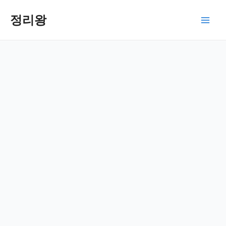
콘
텐
정리왕
Main
츠
로
Men
건
너
뛰
기