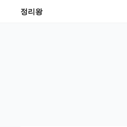
콘
정리왕
텐
츠
로
건
너
뛰
기