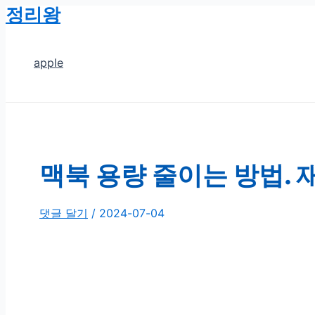
정리왕
콘
텐
츠
apple
로
건
너
뛰
기
맥북 용량 줄이는 방법.
댓글 달기
/
2024-07-04