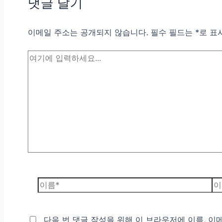
댓글 달기
이메일 주소는 공개되지 않습니다.
필수 필드는
*
로 표
여
기
에
입
력
하
세
요...
이
이
름
메
*
일
다음 번 댓글 작성을 위해 이 브라우저에 이름, 이
*