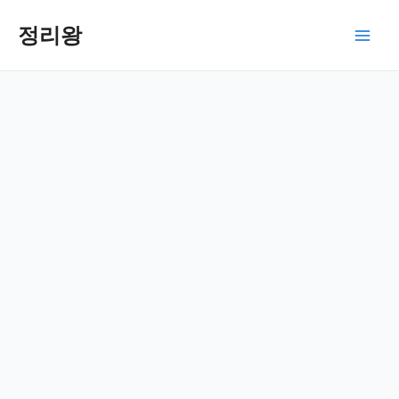
콘
텐
정리왕
Main
츠
로
Men
건
너
뛰
기