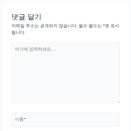
색
댓글 달기
이메일 주소는 공개되지 않습니다.
필수 필드는
*
로 표시
됩니다
여
기
에
입
력
하
세
요...
이
름
*