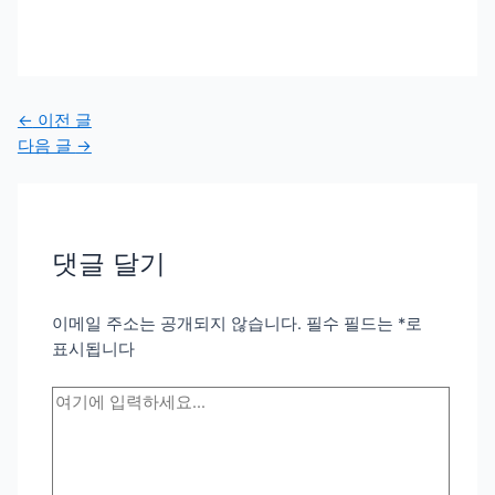
글
←
이전 글
탐
다음 글
→
색
댓글 달기
이메일 주소는 공개되지 않습니다.
필수 필드는
*
로
표시됩니다
여
기
에
입