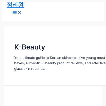
정리왕
콘
텐
Main
Menu
츠
로
건
너
뛰
기
K-Beauty
Your ultimate guide to Korean skincare, olive young must
haves, authentic K-beauty product reviews, and effective
glass skin routines.