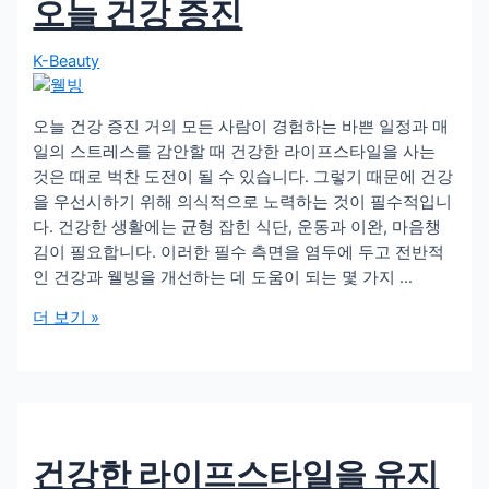
오늘 건강 증진
결
을
개
K-Beauty
선
하
오늘 건강 증진 거의 모든 사람이 경험하는 바쁜 일정과 매
기
일의 스트레스를 감안할 때 건강한 라이프스타일을 사는
위
것은 때로 벅찬 도전이 될 수 있습니다. 그렇기 때문에 건강
한
을 우선시하기 위해 의식적으로 노력하는 것이 필수적입니
최
다. 건강한 생활에는 균형 잡힌 식단, 운동과 이완, 마음챙
고
김이 필요합니다. 이러한 필수 측면을 염두에 두고 전반적
의
인 건강과 웰빙을 개선하는 데 도움이 되는 몇 가지 …
건
강
오
더 보기 »
전
늘
략
건
을
강
발
증
견
진
하
건강한 라이프스타일을 유지
십