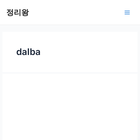
콘
텐
정리왕
Main
츠
로
Men
건
너
뛰
dalba
기